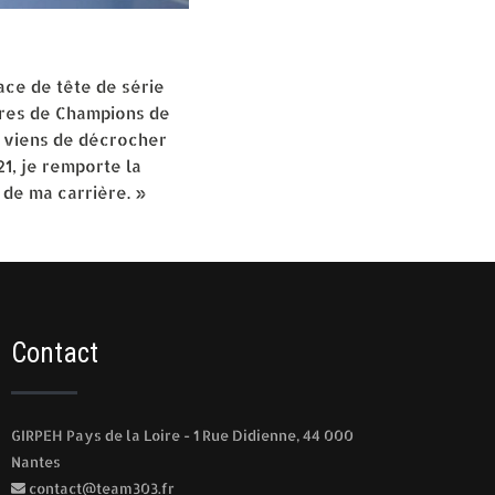
ace de tête de série
itres de Champions de
e viens de décrocher
1, je remporte la
 de ma carrière. »
Contact
GIRPEH Pays de la Loire - 1 Rue Didienne, 44 000
Nantes
contact@team303.fr