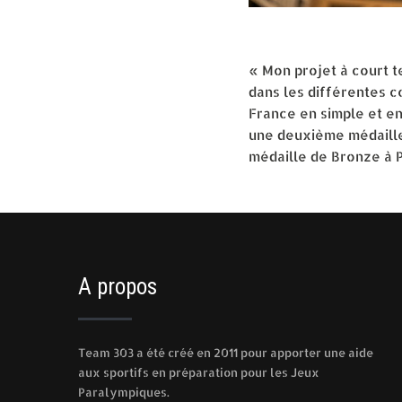
« Mon projet à court t
dans les différentes c
France en simple et en
une deuxième médaille
médaille de Bronze à P
A propos
Team 303 a été créé en 2011 pour apporter une aide
aux sportifs en préparation pour les Jeux
Paralympiques.